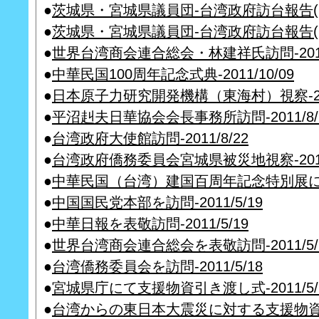
●
茨城県・宮城県議員団-台湾政府訪台報告(2)-2
●
茨城県・宮城県議員団-台湾政府訪台報告(1)-2
●
世界台湾商会連合総会・林建祥氏訪問-2012/
●
中華民国100周年記念式典-2011/10/09
●
日本原子力研究開発機構（東海村）視察-2011
●
平沼赳夫日華協会会長事務所訪問-2011/8/
●
台湾政府大使館訪問-2011/8/22
●
台湾政府僑務委員会宮城県被災地視察-2011/
●
中華民国（台湾）建国百周年記念特別展にて-2
●
中国国民党本部を訪問-2011/5/19
●
中華日報を表敬訪問-2011/5/19
●
世界台湾商会連合総会を表敬訪問-2011/5/
●
台湾僑務委員会を訪問-2011/5/18
●
宮城県庁にて支援物資引き渡し式-2011/5/
●
台湾からの東日本大震災に対する支援物