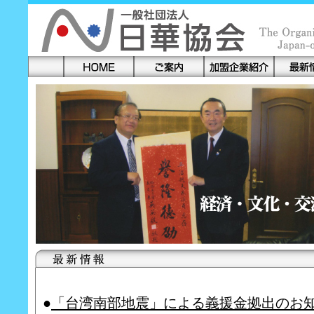
日
華
協
会
ホ
ー
ム
ペ
ー
ジ
●
「台湾南部地震」による義援金拠出のお知らせ-