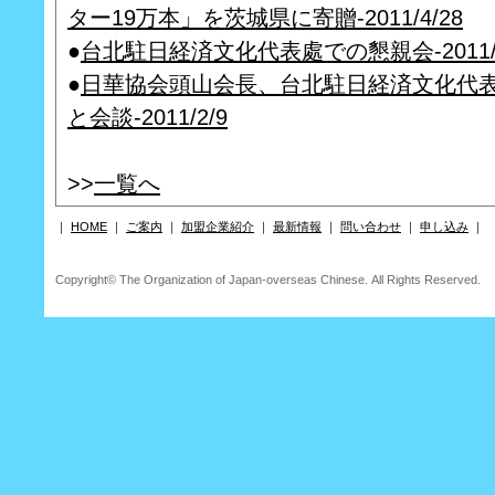
ター19万本」を茨城県に寄贈-2011/4/28
●
台北駐日経済文化代表處での懇親会-2011/3
●
日華協会頭山会長、台北駐日経済文化代
と会談-2011/2/9
>>
一覧へ
｜
HOME
｜
ご案内
｜
加盟企業紹介
｜
最新情報
｜
問い合わせ
｜
申し込み
Copyright© The Organization of Japan-overseas Chinese. All Rights Reserved.